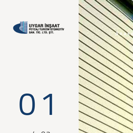
Anas
0
1