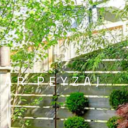
G
A
R
P
E
Y
Z
A
J