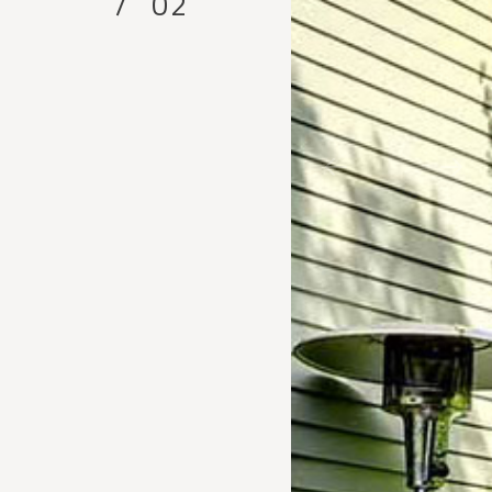
/
0
2